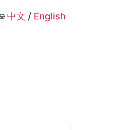
中文
/
English