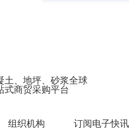
。
凝土、地坪、砂浆全球
站式商贸采购平台
组织机构
订阅电子快讯