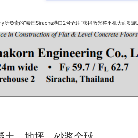
te Company所负责的“泰国Siracha港口2号仓库”获得激光整平机大面
凝土、地坪、砂浆全球