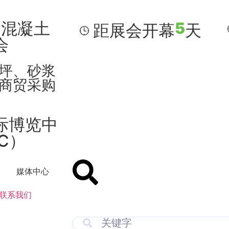
洲混凝土
5
距展会开幕
天
会
坪、砂浆
商贸采购
际博览中
EC）
媒体中心
联系我们