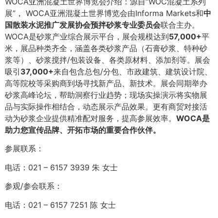
WOCA亚洲混凝土世界博览会介绍：源自“WOC混凝土系列
展”， WOCA亚洲混凝土世界博览会由Informa Markets和
中
国散装水泥推广发展协会预拌砂浆专业委员会
联合主办。
WOCA是砂浆产业综合展示平台，展会规模达到
57,000+
平
米，展品种类齐全，涵盖各类砂浆产品（石膏砂浆、特种砂
浆等）、砂浆搅拌/包装设备、各类原材料、添加剂等。展会
吸引
37,000+
来自包含总包/分包、市政建筑、建筑设计院、
高等院校等采购商到场寻找新产品、新技术。展会同期举办
砂浆高峰论坛，帮助洞察行业趋势；现场实操演示将实物展
品与实际操作相结合，动态展示产品效果。更有商贸对接活
动为砂浆企业提供精准配对服务，提高参展效率。
WOCA是
助力您宣传品牌、开拓市场的重要合作伙伴。
参展联系：
电话：021 – 6157 3939 朱 女士
参观/参会联系：
电话：021 – 6157 7251 陈 女士